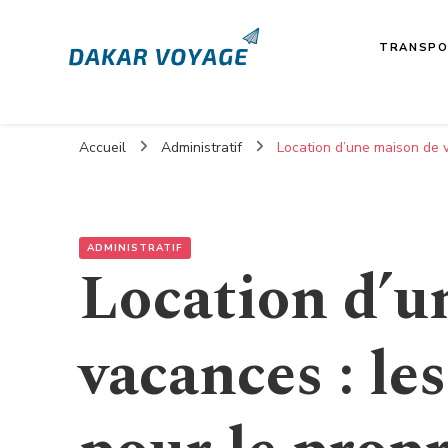
TRANSP
Dakarvoyages
Un nouveau regard sur Dakar
Accueil
Administratif
Location d’une maison de v
ADMINISTRATIF
Location d’u
vacances : le